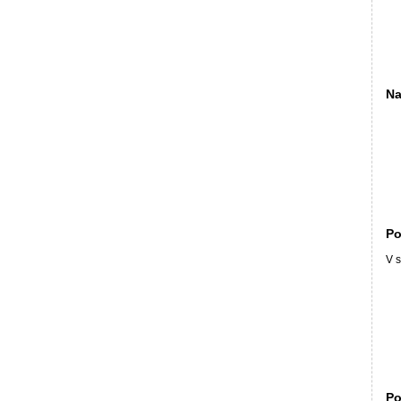
Na
Po
V s
Po