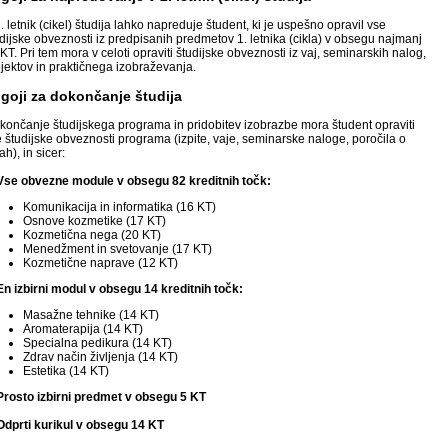
. letnik (cikel) študija lahko napreduje študent, ki je uspešno opravil vse
dijske obveznosti iz predpisanih predmetov 1. letnika (cikla) v obsegu najmanj
KT. Pri tem mora v celoti opraviti študijske obveznosti iz vaj, seminarskih nalog,
jektov in praktičnega izobraževanja.
goji za dokončanje študija
končanje študijskega programa in pridobitev izobrazbe mora študent opraviti
 študijske obveznosti programa (izpite, vaje, seminarske naloge, poročila o
ah), in sicer:
 Vse obvezne module v obsegu 82 kreditnih točk:
Komunikacija in informatika (16 KT)
Osnove kozmetike (17 KT)
Kozmetična nega (20 KT)
Menedžment in svetovanje (17 KT)
Kozmetične naprave (12 KT)
En izbirni modul v obsegu 14 kreditnih točk:
Masažne tehnike (14 KT)
Aromaterapija (14 KT)
Specialna pedikura (14 KT)
Zdrav način življenja (14 KT)
Estetika (14 KT)
 Prosto izbirni predmet v obsegu 5 KT
Odprti kurikul v obsegu 14 KT