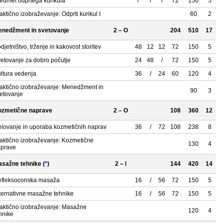
edmet odprtega kurikula
/
/
/
72
150
5
aktično izobraževanje: Odprti kurikul I
60
2
nedžment in svetovanje
2 – O
204
510
17
djetništvo, trženje in kakovost storitev
48
12
12
72
150
5
etovanje za dobro počutje
24
48
/
72
150
5
ltura vedenja
36
/
24
60
120
4
aktično izobraževanje: Menedžment in
90
3
etovanje
ozmetične naprave
2 – O
108
360
12
lovanje in uporaba kozmetičnih naprav
36
/
72
108
238
8
aktično izobraževanje: Kozmetične
130
4
prave
sažne tehnike (
*
)
2 –
I
144
420
14
fleksoconska masaža
16
/
56
72
150
5
ternativne masažne tehnike
16
/
56
72
150
5
aktično izobraževanje: Masažne
120
4
hnike