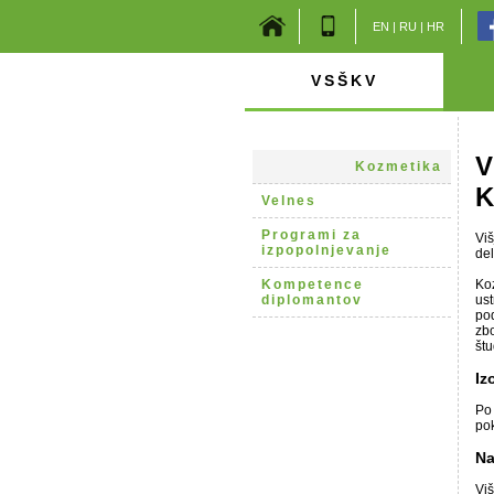
EN
|
RU
|
HR
VSŠKV
V
Kozmetika
K
Velnes
Programi za
Viš
izpopolnjevanje
del
Kompetence
Koz
diplomantov
ust
pod
zbo
št
Iz
Po 
pok
Na
Viš