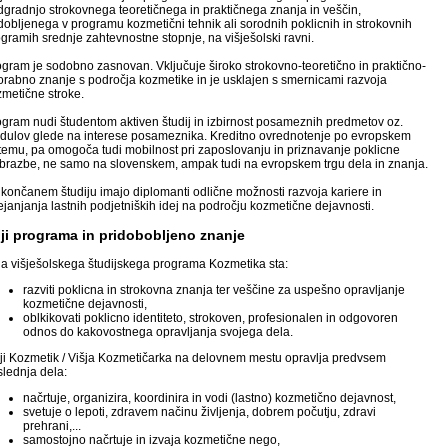
gradnjo strokovnega teoretičnega in praktičnega znanja in veščin,
dobljenega v programu kozmetični tehnik ali sorodnih poklicnih in strokovnih
gramih srednje zahtevnostne stopnje, na višješolski ravni.
gram je sodobno zasnovan. Vključuje široko strokovno-teoretično in praktično-
rabno znanje s področja kozmetike in je usklajen s smernicami razvoja
metične stroke.
gram nudi študentom aktiven študij in izbirnost posameznih predmetov oz.
dulov glede na interese posameznika. Kreditno ovrednotenje po evropskem
temu, pa omogoča tudi mobilnost pri zaposlovanju in priznavanje poklicne
obrazbe, ne samo na slovenskem, ampak tudi na evropskem trgu dela in znanja.
končanem študiju imajo diplomanti odlične možnosti razvoja kariere in
janjanja lastnih podjetniških idej na področju kozmetične dejavnosti.
lji programa in pridobobljeno znanje
ja višješolskega študijskega programa Kozmetika sta:
razviti poklicna in strokovna znanja ter veščine za uspešno opravljanje
kozmetične dejavnosti,
oblkikovati poklicno identiteto, strokoven, profesionalen in odgovoren
odnos do kakovostnega opravljanja svojega dela.
šji Kozmetik / Višja Kozmetičarka na delovnem mestu opravlja predvsem
lednja dela:
načrtuje, organizira, koordinira in vodi (lastno) kozmetično dejavnost,
svetuje o lepoti, zdravem načinu življenja, dobrem počutju, zdravi
prehrani,...
samostojno načrtuje in izvaja kozmetične nego,