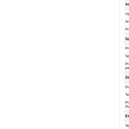
Ar
Up
Ar
Pr
Sp
Pr
Sp
Pr
pe
Zd
Du
Te
Pr
ži
Es
Sp