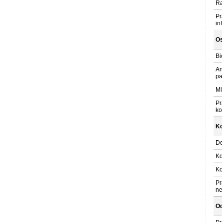
Ra
Pr
in
O
Bi
An
pa
Mi
Pr
ko
K
De
Ko
Ko
Pr
n
Od