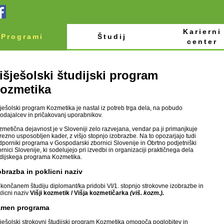
Karierni
Programi
Študij
center
išješolski študijski program
ozmetika
ješolski program Kozmetika je nastal iz potreb trga dela, na pobudo
odajalcev in pričakovanj uporabnikov.
metična dejavnost je v Sloveniji zelo razvejana, vendar pa ji primanjkuje
rezno usposobljen kader, z višjo stopnjo izobrazbe. Na to opozarjajo tudi
porniki programa v Gospodarski zbornici Slovenije in Obrtno podjetniški
rnici Slovenije, ki sodelujejo pri izvedbi in organizaciji praktičnega dela
udijskega programa Kozmetika.
obrazba in poklicni naziv
končanem študiju diplomant/ka pridobi VI/1. stopnjo strokovne izobrazbe in
licni naziv
Višji kozmetik / Višja kozmetičarka
(viš. kozm.).
men programa
ješolski strokovni študijski program Kozmetika omogoča poglobitev in