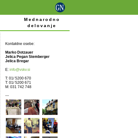
Mednarodno
delovanje
Kontaktne osebe:
Marko Dotzauer
Jelica Pegan Stemberger
Jelica Bregar
E:
info@vskv.si
T: 01/ 5200 670
T: 01/ 5200 671
M: 031 742 748
---