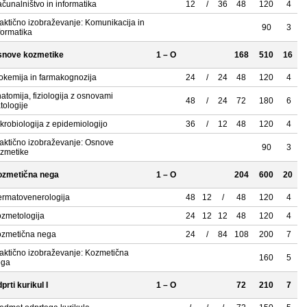
čunalništvo in informatika
12
/
36
48
120
4
aktično izobraževanje: Komunikacija in
90
3
formatika
snove kozmetike
1 – O
168
510
16
okemija in farmakognozija
24
/
24
48
120
4
atomija, fiziologija z osnovami
48
/
24
72
180
6
tologije
krobiologija z epidemiologijo
36
/
12
48
120
4
aktično izobraževanje: Osnove
90
3
zmetike
ozmetična nega
1 – O
204
600
20
rmatovenerologija
48
12
/
48
120
4
zmetologija
24
12
12
48
120
4
zmetična nega
24
/
84
108
200
7
aktično izobraževanje: Kozmetična
160
5
ega
prti kurikul I
1 – O
72
210
7