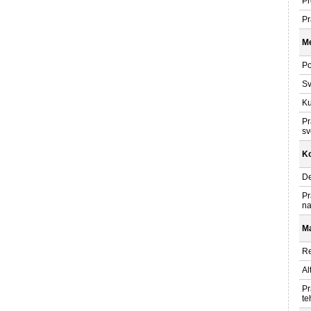
Pr
Pr
Me
Po
Sv
Ku
Pr
sv
K
De
Pr
na
Ma
Re
Al
Pr
te