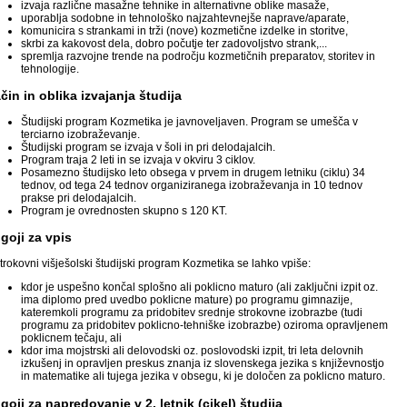
izvaja različne masažne tehnike in alternativne oblike masaže,
uporablja sodobne in tehnološko najzahtevnejše naprave/aparate,
komunicira s strankami in trži (nove) kozmetične izdelke in storitve,
skrbi za kakovost dela, dobro počutje ter zadovoljstvo strank,...
spremlja razvojne trende na področju kozmetičnih preparatov, storitev in
tehnologije.
čin in oblika izvajanja študija
Študijski program Kozmetika je javnoveljaven. Program se umešča v
terciarno izobraževanje.
Študijski program se izvaja v šoli in pri delodajalcih.
Program traja 2 leti in se izvaja v okviru 3 ciklov.
Posamezno študijsko leto obsega v prvem in drugem letniku (ciklu) 34
tednov, od tega 24 tednov organiziranega izobraževanja in 10 tednov
prakse pri delodajalcih.
Program je ovrednosten skupno s 120 KT.
goji za vpis
trokovni višješolski študijski program Kozmetika se lahko vpiše:
kdor je uspešno končal splošno ali poklicno maturo (ali zaključni izpit oz.
ima diplomo pred uvedbo poklicne mature) po programu gimnazije,
kateremkoli programu za pridobitev srednje strokovne izobrazbe (tudi
programu za pridobitev poklicno-tehniške izobrazbe) oziroma opravljenem
poklicnem tečaju, ali
kdor ima mojstrski ali delovodski oz. poslovodski izpit, tri leta delovnih
izkušenj in opravljen preskus znanja iz slovenskega jezika s književnostjo
in matematike ali tujega jezika v obsegu, ki je določen za poklicno maturo.
goji za napredovanje v 2. letnik (cikel) študija