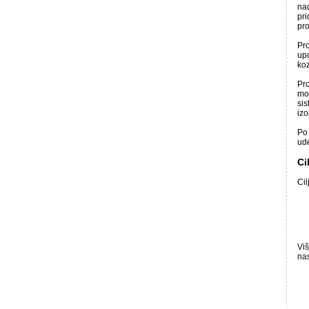
nad
pri
pro
Pro
upo
koz
Pro
mo
sis
iz
Po 
ude
Ci
Cil
Vi
nas