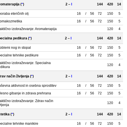
omaterapija (
*
)
2 –
I
144
420
14
oraba eteričnih olj
16
/
56
72
150
5
omakozmetika
16
/
56
72
150
5
aktično izobraževanje: Aromaterapija
120
4
ecialna pedikura (
*
)
2 –
I
144
420
14
oblemi nog in stopal
16
/
56
72
150
5
ecialne tehnike pedikure
16
/
56
72
150
5
aktično izobraževanje: Specialna
120
4
dikura
rav način življenja (
*
)
2 –
I
144
420
14
ševna aktivnost in osebna sprostitev
16
/
56
72
150
5
lesno gibanje in zdrava prehrana
16
/
56
72
150
5
aktično izobraževanje: Zdrav način
120
4
vljenja
tetika (
*
)
2 –
I
144
420
14
ecialne tehnike manikire
16
/
56
72
150
5