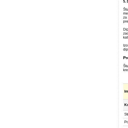
5.
Štu
me
za 
pre
Dip
za
ka
Izo
dip
Pr
Št
kr
Im
Ko
St
Po