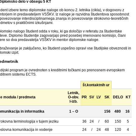
 Diplomsko delo v obsegu 5 KT
dent izbere temo diplomske naloge ob koncu 2. letnika (cikla), v dogovoru z
ntorjem in predavateljem VSŠKV. Iz naloge je razvidna študentova sposobnost
povezovanje interdisciplinarnega znanja in povezovanje strokovno-teoretičnih
dmetov s praktičnimi izkušnjami.
lomsko nalogo študent odda v roku, ki ga določijo v referatu za študentske
deve. Diplomo študentje zagovarjajo pred posebej imenovano komisijo, člani
tere so dva predavatelja VSŠKV in mentor diplomske naloge.
braževanje je zaključeno, ko študent uspešno opravi vse študijske obveznosti in
lomski izpit.
edmetnik
udijski program je ovrednoten s kreditnimi točkami po prenosnem evropskem
editnem sistemu ECTS.
št.kontaktnih ur
Letnik,
e modula / predmeta
O-obv.
PR
SV
LV
SK
DELO
KT
I-izb.
munikacija in informatika
1 – O
156
480
16
rokovna terminologija v tujem jeziku
36
24
/
60
150
5
slovna komunikacija in vodenje
24
/
24
48
120
4