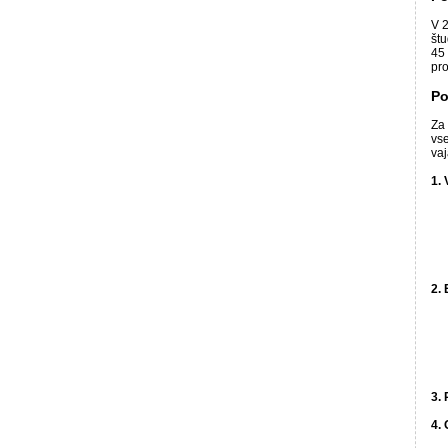
V 2
štu
45 
pro
Po
Za 
vse
vaj
1.
2. 
3.
4. 