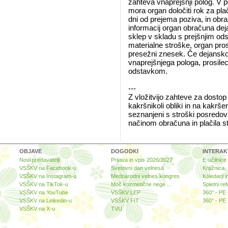
zahteva vnaprejšnji polog. V p
mora organ določiti rok za plači
dni od prejema poziva, in obra
informacij organ obračuna deja
sklep v skladu s prejšnjim o
materialne stroške, organ pro
presežni znesek. Če dejansko 
vnaprejšnjega pologa, prosilec
odstavkom.
---
Z vložitvijo zahteve za dostop
kakršnikoli obliki in na kakrše
seznanjeni s stroški posredov
načinom obračuna in plačila s
OBJAVE
DOGODKI
INTERAK
Novi predavatelji
Prijava in vpis 2026/2027
E-učilnice
VSŠKV na Facebook-u
Svetovni dan velnesa
Knjižnica
VSŠKV na Instagram-u
Mednarodni velnes kongres
Koledarji i
VSŠKV na TikTok-u
Moč kozmetične nege ...
Spletni ref
VSŠKV na YouTube
VSŠKV LEP
360° - PE
VSŠKV na Linkedin-u
VSŠKV FIT
360° - PE 
VSŠKV na X-u
TVU