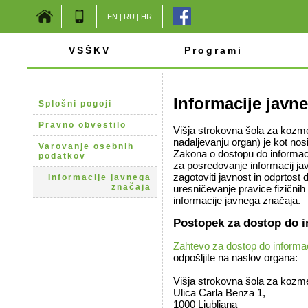
EN
|
RU
|
HR
VSŠKV
Programi
Informacije javn
Splošni pogoji
Pravno obvestilo
Višja strokovna šola za kozmet
nadaljevanju organ) je kot nosi
Varovanje osebnih
Zakona o dostopu do informac
podatkov
za posredovanje informacij j
zagotoviti javnost in odprtost
Informacije javnega
značaja
uresničevanje pravice fizičnih 
informacije javnega značaja.
Postopek za dostop do i
Zahtevo za dostop do informa
odpošljite na naslov organa:
Višja strokovna šola za kozmet
Ulica Carla Benza 1,
1000 Ljubljana