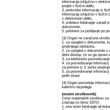
informacija izključno v elektron
prejeti v fizični obliki,
3. pretvorbo informacije iz fiz
informacija izključno v fizični o
v elektronski obliki,
4. izdelavo fotokopije zaradi 
dokumente,
5. poštnino za pošiljanje po poš
(3) Organ ne zaračuna strošk
1. za vpogled v dokumente, ka
prejšnjega odstavka,
2. za vpogled v dokumente v e
delni dostop, če se ga opravi v
3. za telefonsko posredovanje 
4. za posredovanje informacij 
za primere iz 3. točke prejšnj
5. za posredovanje informacij 
petih strani.
(4) Organ posreduje informaci
katerimi razpolaga.
(enotni stroškovnik)
Cene materialnih stroškov za 
značaja so (brez DDV):
1. ena stran fotokopije ali tis