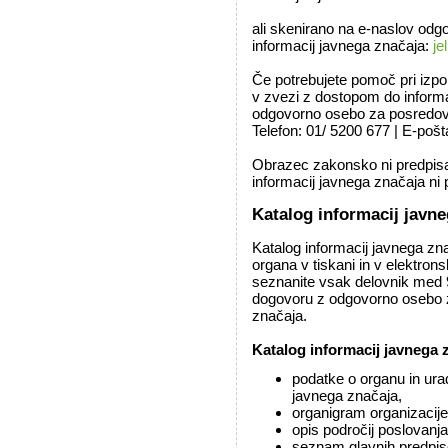
ali skenirano na e-naslov od
informacij javnega značaja:
je
Če potrebujete pomoč pri izpo
v zvezi z dostopom do informa
odgovorno osebo za posredova
Telefon: 01/ 5200 677 | E-pošt
Obrazec zakonsko ni predpisa
informacij javnega značaja ni 
Katalog informacij javn
Katalog informacij javnega zn
organa v tiskani in v elektronsk
seznanite vsak delovnik med 9
dogovoru z odgovorno osebo z
značaja.
Katalog informacij javnega 
podatke o organu in ura
javnega značaja,
organigram organizacije
opis področij poslovanj
seznam glavnih predpis