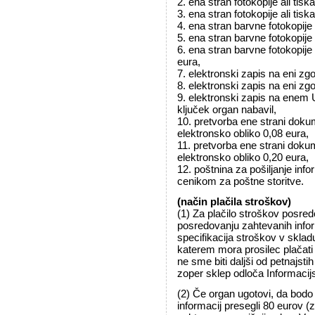
2. ena stran fotokopije ali tis
3. ena stran fotokopije ali ti
4. ena stran barvne fotokopije
5. ena stran barvne fotokopije
6. ena stran barvne fotokopije
eura,
7. elektronski zapis na eni z
8. elektronski zapis na eni z
9. elektronski zapis na enem 
ključek organ nabavil,
10. pretvorba ene strani doku
elektronsko obliko 0,08 eura,
11. pretvorba ene strani dokum
elektronsko obliko 0,20 eura,
12. poštnina za pošiljanje inf
cenikom za poštne storitve.
(način plačila stroškov)
(1) Za plačilo stroškov posred
posredovanju zahtevanih inform
specifikacija stroškov v sklad
katerem mora prosilec plačati
ne sme biti daljši od petnajsti
zoper sklep odloča Informacij
(2) Če organ ugotovi, da bodo
informacij presegli 80 eurov (