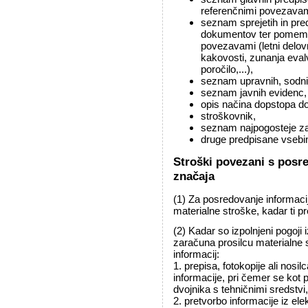
referenčnimi povezava
seznam sprejetih in pre
dokumentov ter pomembn
povezavami (letni delov
kakovosti, zunanja evalv
poročilo,...),
seznam upravnih, sodni
seznam javnih evidenc, k
opis načina dopstopa do
stroškovnik,
seznam najpogosteje za
druge predpisane vsebi
Stroški povezani s posr
značaja
(1) Za posredovanje informaci
materialne stroške, kadar ti 
(2) Kadar so izpolnjeni pogoji
zaračuna prosilcu materialne 
informacij:
1. prepisa, fotokopije ali nos
informacije, pri čemer se kot 
dvojnika s tehničnimi sredstvi,
2. pretvorbo informacije iz ele