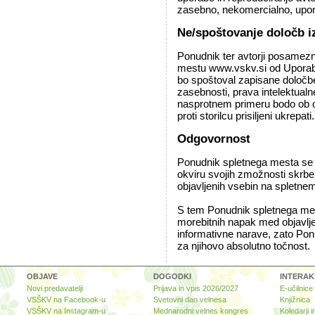
zasebno, nekomercialno, upo
Ne/spoštovanje določb i
Ponudnik ter avtorji posamezn
mestu www.vskv.si od Uporabn
bo spoštoval zapisane določb
zasebnosti, prava intelektualn
nasprotnem primeru bodo ob od
proti storilcu prisiljeni ukrepati.
Odgovornost
Ponudnik spletnega mesta se o
okviru svojih zmožnosti skrbel
objavljenih vsebin na spletn
S tem Ponudnik spletnega mes
morebitnih napak med objavlje
informativne narave, zato Pon
za njihovo absolutno točnost.
OBJAVE
DOGODKI
INTERAK
Novi predavatelji
Prijava in vpis 2026/2027
E-učilnice
VSŠKV na Facebook-u
Svetovni dan velnesa
Knjižnica
VSŠKV na Instagram-u
Mednarodni velnes kongres
Koledarji i