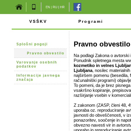
EN
|
RU
|
HR
VSŠKV
Programi
Pravno obvestilo
Splošni pogoji
Pravno obvestilo
Na podlagi Zakona o avtorski 
Ponudnik spletnega mesta ww
Varovanje osebnih
kozmetiko in velnes Ljubljan
podatkov
Ljubljana
, nosilec materialni
najširšem pomenu (besedila, fo
Informacije javnega
značaja
računalniški programi) objavl
To pomeni, da je brez pisneg
vsakršno kopiranje, prepisova
razširjanje vsebin v komerci
Z zakonom (ZASP, členi 48, 4
uporaba oz. reproduciranje av
javnosti do obveščenosti, v i
ponazoritev, soočenje in napotit
obvezno navesti vir in avtorst
uporabo in reproduciranje avt