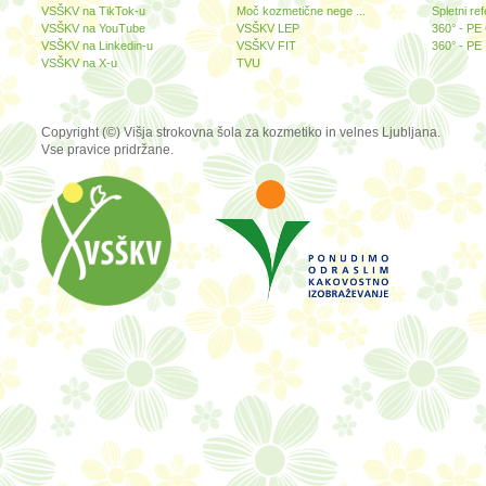
VSŠKV na TikTok-u
Moč kozmetične nege ...
Spletni ref
VSŠKV na YouTube
VSŠKV LEP
360° - PE
VSŠKV na Linkedin-u
VSŠKV FIT
360° - PE 
VSŠKV na X-u
TVU
Copyright (©) Višja strokovna šola za kozmetiko in velnes Ljubljana.
Vse pravice pridržane.