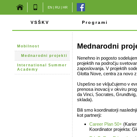
EN
|
RU
|
HR
VSŠKV
Programi
Mednarodni proje
Mobilnost
Mednarodni projekti
Nenehno in pogosto sodeluje
projektih na področju svetovan
International Summer
zaposlovanja. V projektih sode
Academy
Glotta Nove, centra za novo z
Uspešno se vključujemo v evro
prenosa inovacij v okviru pro
da Vinci, Socrates, Grundtvig
sklada).
Bili smo koordinatorji naslednj
kot partnerji:
Career Plan 50+
(Karier
Koordinator projekta: Gl