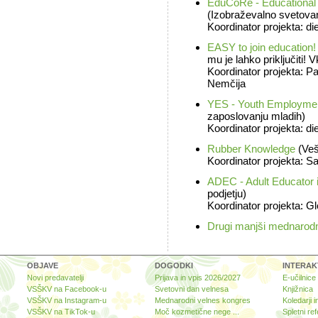
EduCoRe - Educational C
(Izobraževalno svetovanj
Koordinator projekta: di
EASY to join education! I
mu je lahko priključiti! 
Koordinator projekta: P
Nemčija
YES - Youth Employmen
zaposlovanju mladih)
Koordinator projekta: di
Rubber Knowledge
(Veš
Koordinator projekta: Sa
ADEC - Adult Educator
podjetju)
Koordinator projekta: Gl
Drugi manjši mednarodni
OBJAVE
DOGODKI
INTERAK
Novi predavatelji
Prijava in vpis 2026/2027
E-učilnice
VSŠKV na Facebook-u
Svetovni dan velnesa
Knjižnica
VSŠKV na Instagram-u
Mednarodni velnes kongres
Koledarji i
VSŠKV na TikTok-u
Moč kozmetične nege ...
Spletni ref