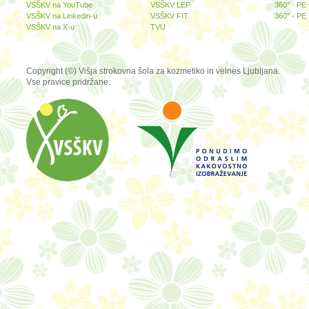
VSŠKV na YouTube
VSŠKV LEP
360° - PE
VSŠKV na Linkedin-u
VSŠKV FIT
360° - PE 
VSŠKV na X-u
TVU
Copyright (©) Višja strokovna šola za kozmetiko in velnes Ljubljana.
Vse pravice pridržane.